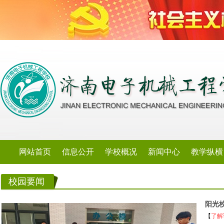
网站首页
信息公开
学校概况
新闻中心
教学纵横
校园要闻
阳光校
【
了解