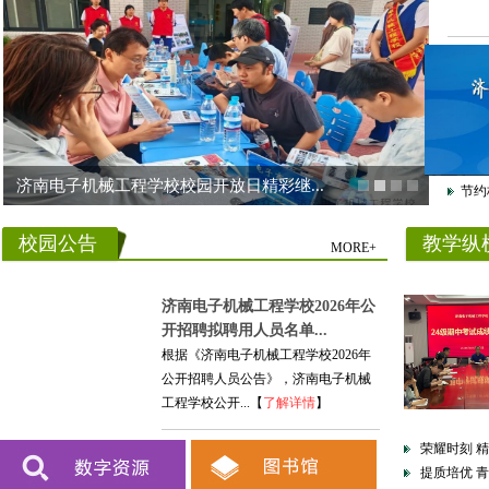
济南
平安
济南
致初
阳光
济南电子机械工程学校校园开放日精彩继...
平安校
节约
校园公告
教学纵
MORE+
济南电子机械工程学校2026年公
开招聘拟聘用人员名单...
根据《济南电子机械工程学校2026年
公开招聘人员公告》，济南电子机械
工程学校公开...【
了解详情
】
荣耀时刻 精
提质培优 青