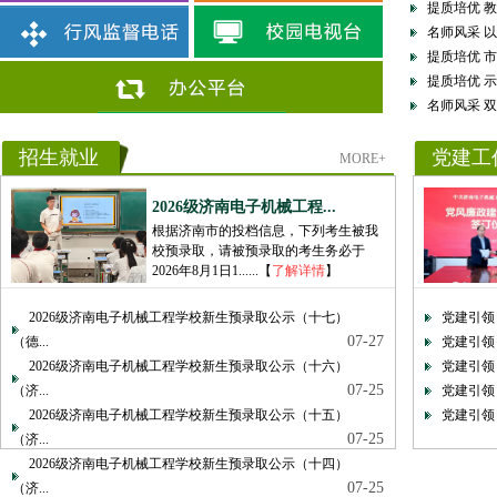
提质培优 教
名师风采 以
提质培优 市
提质培优 示
名师风采 
招生就业
党建工
MORE+
2026级济南电子机械工程...
根据济南市的投档信息，下列考生被我
校预录取，请被预录取的考生务必于
2026年8月1日1......【
了解详情
】
2026级济南电子机械工程学校新生预录取公示（十七）
党建引领 
07-27
（德...
党建引领 
2026级济南电子机械工程学校新生预录取公示（十六）
党建引领 
07-25
（济...
党建引领
2026级济南电子机械工程学校新生预录取公示（十五）
党建引领
07-25
（济...
2026级济南电子机械工程学校新生预录取公示（十四）
07-25
（济...