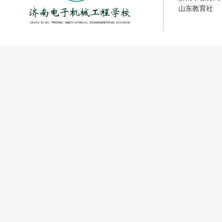
山东教育社