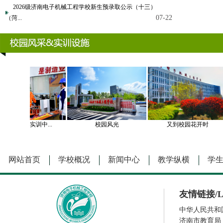
2026级济南电子机械工程学校新生预录取公示（十三）
07-22
（菏...
器人实训中...
校园风光
又到校园花开时
网站首页
学校概况
新闻中心
教学纵横
学
友情链接/Li
中华人民共和
济南市教育局